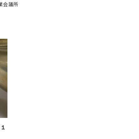
業会議所
の１