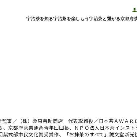
宇治茶を知る
宇治茶を楽しもう
宇治茶と繋がる
京都府
議所監事／（株）桑原善助商店 代表取締役／日本茶ＡＷＡＲ
ら、京都府茶業連合青年団団長、ＮＰＯ法人日本茶インスト
回紫式部市民文化賞受賞作、「お抹茶のすべて」誠文堂新光