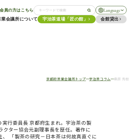
Language
会員の方はこちら
茶業会議所について
宇治茶道場「匠の館」
会館貸出
京都府茶業会議所トップ
宇治茶コラム
桑原 秀樹
Ｄ実行委員長 京都府生まれ。宇治茶の製
ラクター協会元副理事長を歴任。著作に
社、 「製茶の研究－日本茶は何故真直ぐに