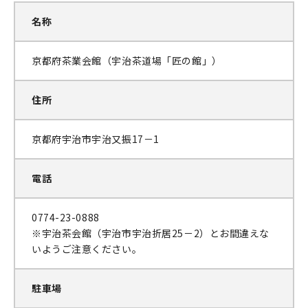
名称
京都府茶業会館（宇治茶道場「匠の館」）
住所
京都府宇治市宇治又振17－1
電話
0774-23-0888
※宇治茶会館（宇治市宇治折居25－2）とお間違えな
いようご注意ください。
駐車場