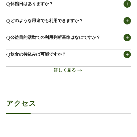
Q
休館日はありますか？
A
水曜日、年末年始（12/29～1/4）、盆休み（8/14
Q
どのような用途でも利用できますか？
～8/16）です。
A
営利販売等の営業行為、布教活動を伴う催事、火気
Q
公益目的活動での利用判断基準はなにですか？
使用を伴う催事、騒音を伴う催事等ではご利用いた
だけません。 詳しくはご利用規約をご覧ください。
A
当館の使用が宇治茶公益目的事業活動であれば、基
Q
飲食の持込みは可能ですか？
本使用料金が半額となります。 施設利用の公益の判
断は、使用許可申請時に使用目的を確認し、宇治茶
A
お弁当の持込みは可能です。
詳しく見る
の普及のための利用であれば、各種団体や行政及び
ただし、持込みにて発生したゴミの処分は承ってお
個人を問わず、公益目的活動に利用すると判断しま
りませんので、必ずお持ち帰りください。
す。 各種団体や行政及び個人が、宇治茶の普及や当
法人の目的に沿わない活動による利用については、
公益目的以外の利用とさせていただきます。
アクセス
判断基準例
〇公益目的活動：
・一般の方を対象とした「茶香服大会」等の開催