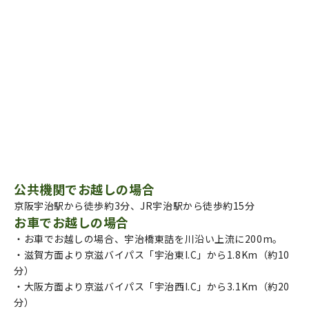
による利用
・宇治茶の淹れ方を指導する講師の養成等による
利用
・宇治茶の普及啓発を行うためのイベントの開催
による利用 など
〇公益目的活動に該当しないもの ：
・各種団体等の理事会や総会等の利用
・各種団体や行政及び個人による宇治茶の振興以
外での会議や説明会等での利用
公共機関でお越しの場合
京阪宇治駅から徒歩約3分、JR宇治駅から徒歩約15分
お車でお越しの場合
・お車でお越しの場合、宇治橋東詰を川沿い上流に200m。
・滋賀方面より京滋バイパス「宇治東I.C」から1.8Km（約10
分）
・大阪方面より京滋バイパス「宇治西I.C」から3.1Km（約20
分）