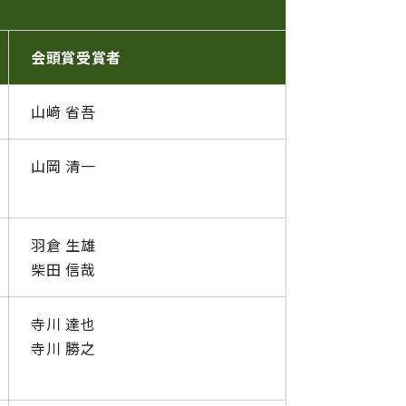
会頭賞受賞者
山﨑 省吾
山岡 清一
羽倉 生雄
柴田 信哉
寺川 達也
寺川 勝之