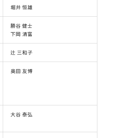
堀井 恒雄
勝谷 健士
下岡 清富
辻 三和子
奥田 友博
大谷 泰弘