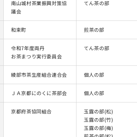
南山城村茶業振興対策協
てん茶の部
議会
和束町
煎茶の部
令和7年度両丹
てん茶の部
お茶まつり実行委員会
綾部市茶生産組合連合会
個人の部
ＪＡ京都にのくに茶部会
個人の部
京都府茶協同組合
玉露の部(松)
玉露の部(竹)
玉露の部(梅)
煎茶の部(松)