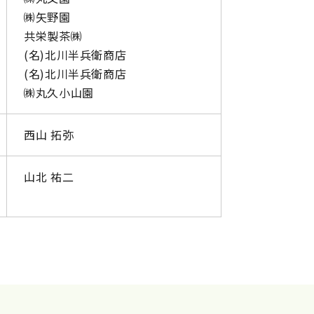
㈱矢野園
共栄製茶㈱
(名)北川半兵衛商店
(名)北川半兵衛商店
㈱丸久小山園
西山 拓弥
山北 祐二