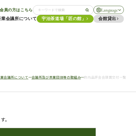
Language
会員の方はこちら
茶業会議所について
宇治茶道場「匠の館」
会館貸出
茶業会議所について
会議所及び茶業団体等の取組み
府内品評会会頭賞交付一覧
す。