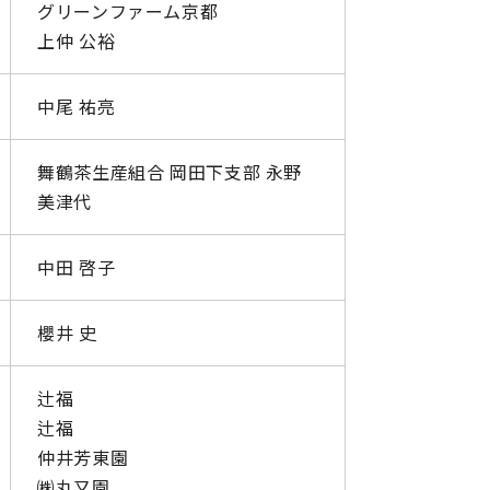
グリーンファーム京都
上仲 公裕
中尾 祐亮
舞鶴茶生産組合 岡田下支部 永野
美津代
中田 啓子
櫻井 史
辻福
辻福
仲井芳東園
㈱丸又園